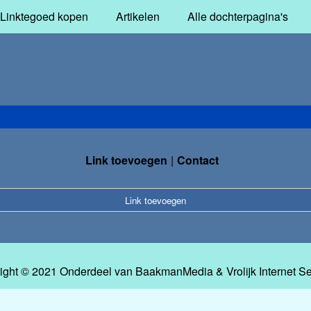
Linktegoed kopen
Artikelen
Alle dochterpagina's
Link toevoegen
Contact
Link toevoegen
ight © 2021 Onderdeel van
BaakmanMedia
&
Vrolijk Internet S